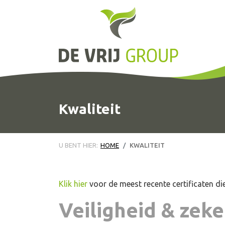
Kwaliteit
U BENT HIER:
HOME
KWALITEIT
Klik hier
voor de
meest recente certificaten di
Veiligheid & zek