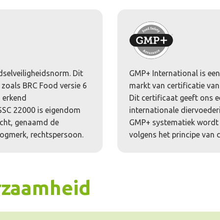
selveiligheidsnorm. Dit
GMP+ International is ee
 zoals BRC Food versie 6
markt van certificatie va
n erkend
Dit certificaat geeft ons
SSC 22000 is eigendom
internationale diervoeder
echt, genaamd de
GMP+ systematiek wordt 
oogmerk, rechtspersoon.
volgens het principe van d
rzaamheid